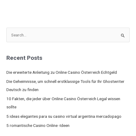
S
e
a
Recent Posts
r
c
Die erweiterte Anleitung zu Online Casino Österreich Echtgeld
h
Die Geheimnisse, um schnell erstklassige Tools für Ihr Ghostwriter
f
Deutsch zu finden
o
10 Fakten, die jeder über Online Casino Österreich Legal wissen
r
sollte
:
5 ideas elegantes para su casino virtual argentina mercadopago
5 romantische Casino Online -Ideen