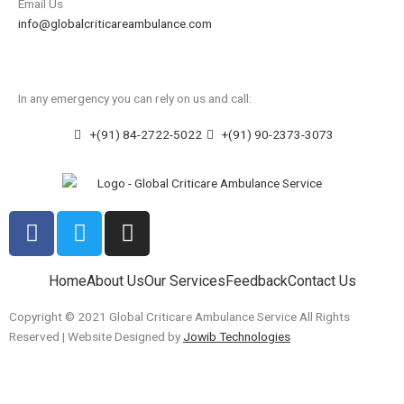
Email Us
info@globalcriticareambulance.com
In any emergency you can rely on us and call:
+(91) 84-2722-5022
+(91) 90-2373-3073
F
T
I
a
w
n
c
i
s
Home
About Us
Our Services
Feedback
Contact Us
e
t
t
b
t
a
Copyright © 2021 Global Criticare Ambulance Service All Rights
o
e
g
Reserved | Website Designed by
Jowib Technologies
o
r
r
k
a
m