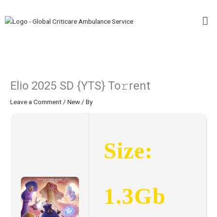
Skip
Me
to
content
Elio 2025 SD {YTS} To𝚛rent
Leave a Comment
/
New
/ By
Size:
1.3Gb